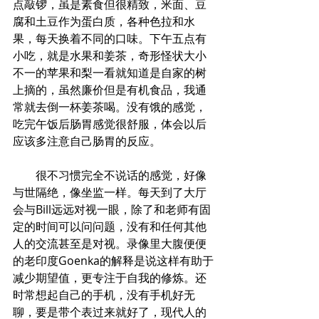
点敲锣，虽是素食但很精致，米面、豆
腐和土豆作为蛋白质，各种色拉和水
果，每天换着不同的口味。下午五点有
小吃，就是水果和姜茶，奇形怪状大小
不一的苹果和梨一看就知道是自家的树
上摘的，虽然廉价但是有机食品，我通
常就去倒一杯姜茶喝。没有饿的感觉，
吃完午饭后肠胃感觉很舒服，体会以后
应该多注意自己肠胃的反应。
        很不习惯完全不说话的感觉，好像
与世隔绝，像坐监一样。每天到了大厅
会与Bill远远对视一眼，除了和老师有固
定的时间可以问问题，没有和任何其他
人的交流甚至是对视。录像里大腹便便
的老印度Goenka的解释是说这样有助于
减少期望值，更专注于自我的修炼。还
时常想起自己的手机，没有手机好无
聊，要是带个表过来就好了，现代人的