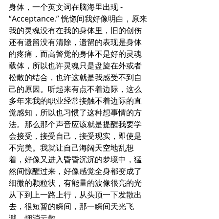
身体，一个英文词在脑海里出现 - 
“Acceptance.” 恍惚间我好像明白，原来
我的灵魂没有在我的身体里，旧的创伤
还有遗留没有清除，遗留的表现是身体
的疼痛，而高警觉的身体不是好的灵魂
载体，所以也许灵魂只是盘旋在外或者
松散的结合，也许这就是我感受不到自
己的原因。听起来有点不着边际，这么
多年来我的职业经常接触不着边际的直
觉感知，所以也习惯了这种想事情的方
法。那么那个声音应该就是提醒我要学
会接受，接受自己，接受现实，即使是
不完美。我就让自己海阔天空地乱想
着，好像又进入昏昏沉沉的梦境中，猛
然间惊醒过来，好像感觉全身都变成了
细微的颗粒状，有能量的波像很亮的光
从下到上一路上行，从头顶一下发散出
去，很短暂的瞬间，那一瞬间天光飞
溅，烟消云散。