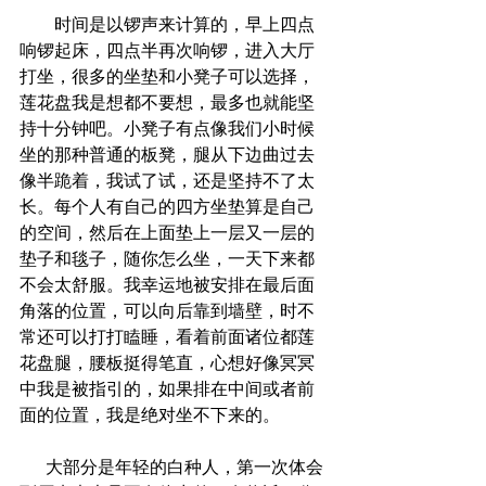
        时间是以锣声来计算的，早上四点
响锣起床，四点半再次响锣，进入大厅
打坐，很多的坐垫和小凳子可以选择，
莲花盘我是想都不要想，最多也就能坚
持十分钟吧。小凳子有点像我们小时候
坐的那种普通的板凳，腿从下边曲过去
像半跪着，我试了试，还是坚持不了太
长。每个人有自己的四方坐垫算是自己
的空间，然后在上面垫上一层又一层的
垫子和毯子，随你怎么坐，一天下来都
不会太舒服。我幸运地被安排在最后面
角落的位置，可以向后靠到墙壁，时不
常还可以打打瞌睡，看着前面诸位都莲
花盘腿，腰板挺得笔直，心想好像冥冥
中我是被指引的，如果排在中间或者前
面的位置，我是绝对坐不下来的。
      大部分是年轻的白种人，第一次体会