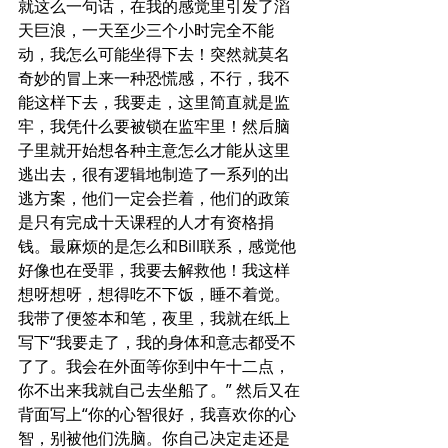
就这么一句话，在我的感觉里引发了滔
天巨浪，一天至少三个小时完全不能
动，我怎么可能坐得下去！突然就莫名
奇妙的冒上来一种恐慌感，不行，我不
能这样下去，我要走，这里简直就是监
牢，我凭什么要被锁在监牢里！然后脑
子里就开始想各种主意怎么才能从这里
逃出去，很有逻辑地制造了一系列的出
逃方案，他们一定会拦着，他们的政策
是只有完成十天课程的人才有资格捐
钱。最麻烦的是怎么和Bill联系，感觉他
好像也在受罪，我要去解救他！我这样
想呀想呀，想得吃不下饭，睡不着觉。
我带了便签本和笔，夜里，我就在纸上
写下“我要走了，我的身体和意志都受不
了了。我会在外面等你到中午十二点，
你不出来我就自己去坐船了。” 然后又在
背面写上“你的心智很好，我喜欢你的心
智，别被他们洗脑。你自己决定走还是