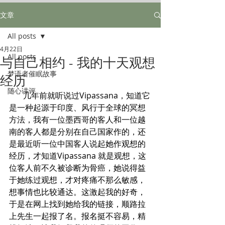
文章
All posts
4月22日
All posts
与自己相约 - 我的十天观想
梦语者催眠故事
经历
随心讲评
       几年前就听说过Vipassana，知道它
是一种起源于印度、风行于全球的冥想
方法，我有一位墨西哥的客人和一位越
南的客人都是分别在自己国家作的，还
是最近听一位中国客人说起她作观想的
经历，才知道Vipassana 就是观想，这
位客人前不久被诊断为骨癌，她说得益
于她练过观想，才对疼痛不那么敏感，
想事情也比较通达。这激起我的好奇，
于是在网上找到她给我的链接，顺路拉
上先生一起报了名。报名挺不容易，精