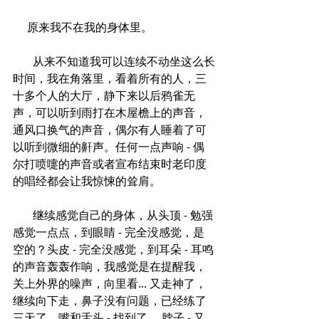
     原来我不在我的身体里。
       从来不知道我可以连续不动坐这么长
时间，我在角落里，看着所有的人，三
十多个人的大厅，静下来以后鸦雀无
声，可以听到雨打在木屋檐上的声音，
通风口换气的声音，偶尔有人睡着了可
以听到微细的鼾声。任何一点声响 - 偶
尔打喷嚏的声音或者宣布结束时老印度
的唱经都会让我惊悚的耸肩。
       继续感觉自己的身体，从头顶 - 勉强
感觉一点点，到眼睛 - 完全没感觉，是
空的？头皮 - 完全没感觉，到耳朵 - 耳鸣
的声音轰轰作响，我感觉是在提醒我，
关上外界的噪声，向里看... 又走神了，
继续向下走，鼻子没有问题，已经练了
三天了，嘴和舌头 - 找到了， 脖子 - 又