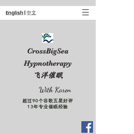
English
|
中文
CrossBigSea
Hypnotherapy
飞洋催眠
With Karen
超过90个谷歌五星好评
13年专业催眠经验