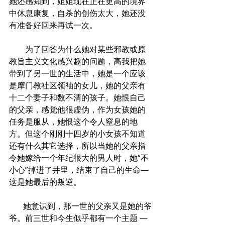
她还感知到，姐姐现在正在更高的境界
中休息康复，自杀的创伤太大，她还没
有准备好回来再试一次。
        为了回答为什么她对某些邪教或原
教旨主义文化感兴趣的问题，高我把她
带到了另一世的生活中，她是一个应该
是摩门教社区领袖的女儿，她的父亲有
十二个妻子和数不清的孩子。她恨自己
的父亲，感觉他很虚伪，作为女孩她的
任务是服从，她恨这个令人窒息的地
方。但这个刚刚十四岁的小女孩不知道
还有什么其它选择，所以当她的父亲指
令她嫁给一个年纪很大的男人时，她“不
小心”掉进了井里，结束了自己的生命—
这是她最后的叛逆。
       她意识到，那一世的父亲又是她的爷
爷。前三世和今生似乎都有一个主题 —