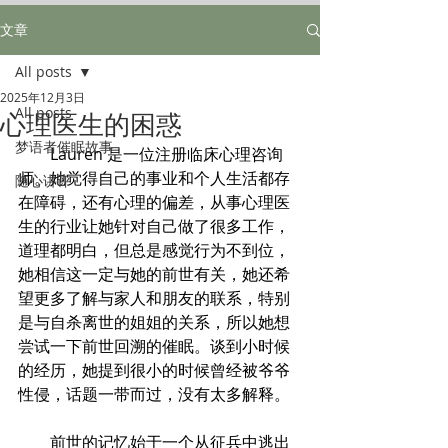
文章
All posts
2025年12月3日
All posts
心理医生的困惑
梦语者催眠故事
        Lauren 是一位注册临床心理咨询
师。她觉得自己的事业和个人生活都存
随心讲评
在障碍，还有心理的偏差，从事心理医
生的行业让她针对自己做了很多工作，
道理都明白，但总是感觉行为不到位，
她相信这一定与她的前世有关，她还希
望更多了解与家人和朋友的联系，特别
是与自杀离世的姐姐的关系，所以她想
尝试一下前世回溯的催眠。谈到小时候
的经历，她提到很小的时候曾经被爷爷
性侵，话题一带而过，没有太多解释。
        前世的记忆始于一个从征兵中逃出