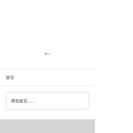
留言
外星人个案
灵魂学校
撰寫留言......