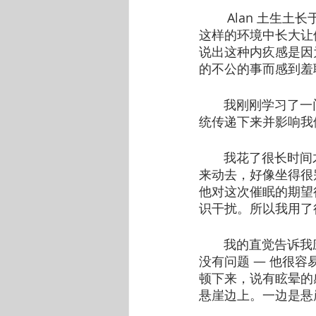
        Ala
这样的环境中长大让
说出这种内疚感是因
的不公的事而感到羞
       我刚刚
统传递下来并影响我
       我花了很
来动去，好像坐得很
他对这次催眠的期望
识干扰。所以我用了
       我的直
没有问题 — 他很
顿下来，说有眩晕的
悬崖边上。一边是悬