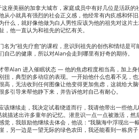
n 土生土长于这座美丽的加拿大城市，家庭成员中有好几位是活跃
他从小就具有强烈的社会正义感，他经常有内疚感和怀旧
为什么，就好像他做为白人男性应该为他的祖先对这片土
耻，他一直认为和祖先的记忆有关。
学习了一门名为“祖先疗愈”的课程，意识到祖先的创伤和情结是
们自己的健康，所以对Alan会走到哪里有好奇的期待。
长时间才带Alan 进入催眠状态 — 他的焦虑程度相当高，加
别扭，典型的多动症的表现。一开始他什么也看不见，也
很高，无法收到任何图像让他变得更加焦虑，这就给大脑
很多引导来帮他静下来，并告诉他对自己有耐心。
觉告诉我应该继续走，我决定试着绕道而行，我请他带出一些他
容易就描述出许多童年的记忆。潜意识一点一点被激活，然
感觉，我鼓励他继续去体会，他说：“我脑海中浮现出一幅
崖，另一边是一望无际的绿色农田，我还能看到一栋房子