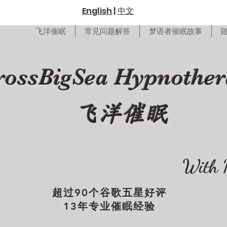
English
|
中文
飞洋催眠
常见问题解答
梦语者催眠故事
rossBigSea Hypnothe
飞洋催眠
With 
超过90个谷歌五星好评
13年专业催眠经验