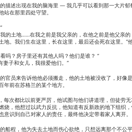
画面随着他的描述出现在我的脑海里 — 我几乎可以看到那一大片
他站在那里四处守望。
”
自豪。这是我的土地……在我之前是我父亲的，在他之前是他父亲
土地。我们生在这里，长在这里，最后还会死在这里。”
房子里看看吗？房子里还有其他人吗？他们是谁？ “
家 — 有妻子和女儿，我很爱他们。”
来，有新政的官员来告诉他他必须搬走，他的土地被没收了，好像
百年前在苏格兰的某个地方。
来了三次，每次都比以前更严厉，他试图与他们讲道理，但徒劳
燃烧，他想过以武力反抗，他知道有反新政的地下组织，
也意识到自己对家人的责任，最终他决定带着家人离开。
世界是很长的船程，他为失去土地而伤心欲绝，只想远离那个不公