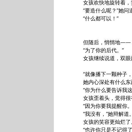
女孩欢快地旋转着，
“要造什么呢？”她问
“什么都可以！”
但随后，悄悄地——
“为了你的后代。”
女孩继续说道，双眼
“就像播下一颗种子
她内心深处有什么东
“你为什么要告诉我
女孩歪着头，觉得很
“因为你要我提醒你。
“我没有，”她辩解道
女孩的笑容更灿烂了
“也许你只是不记得了