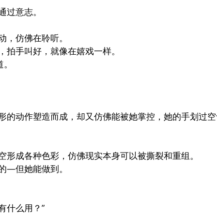
通过意志。
动，仿佛在聆听。
，拍手叫好，就像在嬉戏一样。
道。
形的动作塑造而成，却又仿佛能被她掌控，她的手划过空
空形成各种色彩，仿佛现实本身可以被撕裂和重组。
的—但她能做到。
这有什么用？”