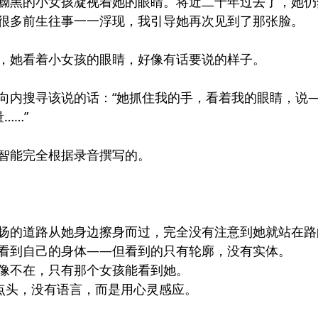
黝黑的小女孩凝视着她的眼睛。将近二十年过去了，她仍
很多前生往事一一浮现，我引导她再次见到了那张脸。
，她看着小女孩的眼睛，好像有话要说的样子。
向内搜寻该说的话：“她抓住我的手，看着我的眼睛，说
……”
智能完全根据录音撰写的。
扬的道路从她身边擦身而过，完全没有注意到她就站在路
看到自己的身体——但看到的只有轮廓，没有实体。
像不在，只有那个女孩能看到她。
孩点头，没有语言，而是用心灵感应。