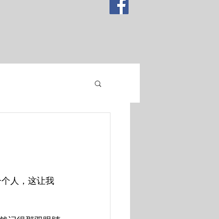
一个人，这让我