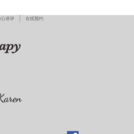
随心讲评
在线预约
rapy
Karen