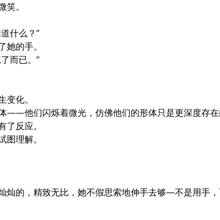
微笑。
道什么？”
了她的手。
了而已。”
生变化。
体——他们闪烁着微光，仿佛他们的形体只是更深度存在
有了反应。
试图理解。
灿灿的，精致无比，她不假思索地伸手去够—不是用手，