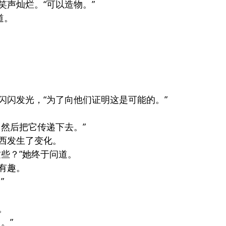
笑声灿烂。“可以造物。”
道。
闪闪发光，“为了向他们证明这是可能的。”
，然后把它传递下去。”
西发生了变化。
这些？”她终于问道。
有趣。
”
。
。
。”