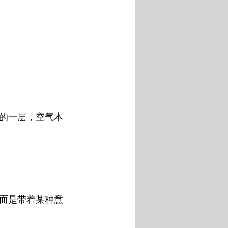
的一层，空气本
而是带着某种意