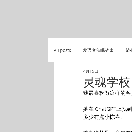
All posts
梦语者催眠故事
随
4月15日
灵魂学校
我最喜欢做这样的客
她在 ChatGPT
多少有点小惊喜。