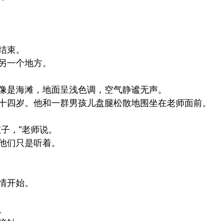
结束。
另一个地方。
像是海滩，地面呈浅色调，空气静谧无声。
十四岁。他和一群男孩儿盘腿松散地围坐在老师面前。
子，”老师说。
他们只是听着。
情开始。
。