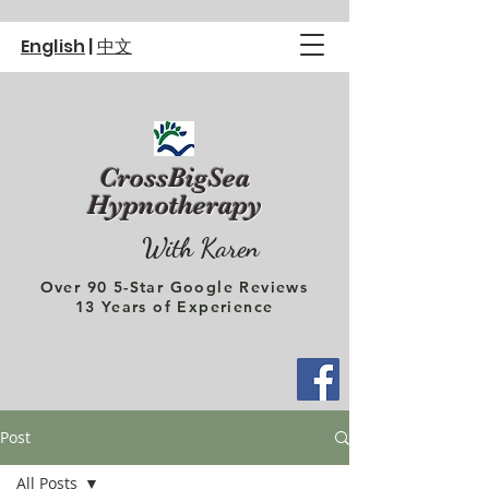
English
|
中文
CrossBigSea
Hypnotherapy
With Karen
Over 90 5-Star Google Reviews
13 Years of Experience
Post
All Posts