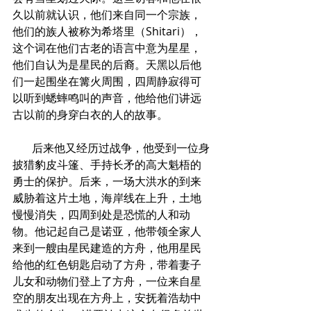
久以前就认识，他们来自同一个宗族，
他们的族人被称为希塔里（Shitari），
这个词在他们古老的语言中意为星星，
他们自认为是星民的后裔。天黑以后他
们一起围坐在篝火周围，四周静寂得可
以听到蟋蟀鸣叫的声音，他给他们讲远
古以前的身穿白衣的人的故事。
       后来他又经历过战争，他受到一位身
披猎豹皮斗篷、手持长矛的高大魁梧的
勇士的保护。后来，一场大洪水的到来
威胁着这片土地，海岸线在上升，土地
慢慢消失，四周到处是恐慌的人和动
物。他记起自己是诺亚，他带领全家人
来到一艘由星民建造的方舟，他用星民
给他的红色钥匙启动了方舟，带着妻子
儿女和动物们登上了方舟，一位来自星
空的朋友出现在方舟上，安抚着浩劫中