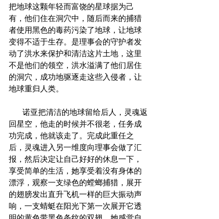
把地球这颗年轻而富饶的星球据为己
有，他们住在洞穴中，随后而来的捕猎
者使用黑色的毒药污染了地球，让地球
变得不适于生存。是理事会的守护者发
动了洪水来保护和清洁这片土地，这里
不是他们的领空，洪水溢满了他们居住
的洞穴，成功地驱逐走这些入侵者，让
地球重归人类。
       诺亚把清洁的地球留给后人，灵魂返
回星空，他走的时候并不很老，任务成
功完成，他就该走了。完成此重任之
后，灵魂进入另一维度向理事会做了汇
报，然后决定让自己好好的休息一下，
享受简单的生活，她享受着没有身体的
漂浮，观察一支绿色的螳螂捕猎，展开
的翅膀发出直升飞机一样的巨大振动声
响，一支蜻蜓在阳光下第一次展开它透
明的黄色带黑色条纹的双翅。她感觉自