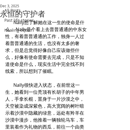
Dec 3, 2025
All Posts
永恒的守护者
Past life stories
       Nally想了解她在这一生的使命是什
么， Nally是个看上去普普通通的中东女
Healing center
性，有着普普通通的工作，独身一人过
着普普通通的生活，也没有太多的奢
求，但是总觉得好像自己应该做些什
么，好像有使命需要去完成，只是不知
道使命是什么，现实生活中完全找不到
线索，所以想到了催眠。
       Nally很快进入状态，在前世这一
生，她看到一位秃顶有长胡子的中年男
人，手拿长棍，置身于一片沙漠之中，
天空被染成深紫色，高大宽阔的树叶暗
示着沙漠中隐藏的绿意，远处有羚羊在
沙漠中漫步，他推着一辆独轮马车，车
里装着作为礼物的西瓜，前往一个由类