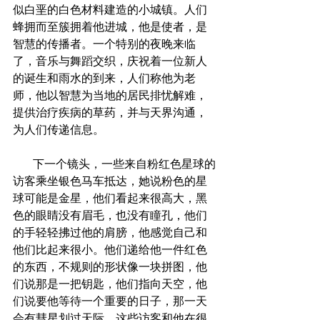
似白垩的白色材料建造的小城镇。人们
蜂拥而至簇拥着他进城，他是使者，是
智慧的传播者。一个特别的夜晚来临
了，音乐与舞蹈交织，庆祝着一位新人
的诞生和雨水的到来，人们称他为老
师，他以智慧为当地的居民排忧解难，
提供治疗疾病的草药，并与天界沟通，
为人们传递信息。
       下一个镜头，一些来自粉红色星球的
访客乘坐银色马车抵达，她说粉色的星
球可能是金星，他们看起来很高大，黑
色的眼睛没有眉毛，也没有瞳孔，他们
的手轻轻拂过他的肩膀，他感觉自己和
他们比起来很小。他们递给他一件红色
的东西，不规则的形状像一块拼图，他
们说那是一把钥匙，他们指向天空，他
们说要他等待一个重要的日子，那一天
会有彗星划过天际。这些访客和他在很