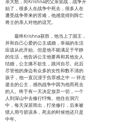
亲大怒，向Krishna的父亲宣战，战争开
始了，很多人在战争中死去，很多人在
遭受战争带来的苦难，他感觉得到阵亡
将士的亲人对他的诅咒。
        最终Krishna获胜，他当上了国王，
并和自己心爱的公主成婚，幸福的生活
应该从此开始。但是他不能满足于平静
的生活，他告诉公主他要再和其他女人
结婚，公主痛不欲生，跳河自尽。此后
尽管他的身边有众多的女性和数不清的
孩子，他一直沉浸于负罪感之中 — 怀念
逝去的公主，感伤战争中因为他而死去
的人。终于有一天决定放弃一切，一个
人到深山中去修行忏悔。他住在洞穴
中，每天深居简出，打坐修行，后来被
猎人用弓箭误杀，死去的时候他还只是
中年。