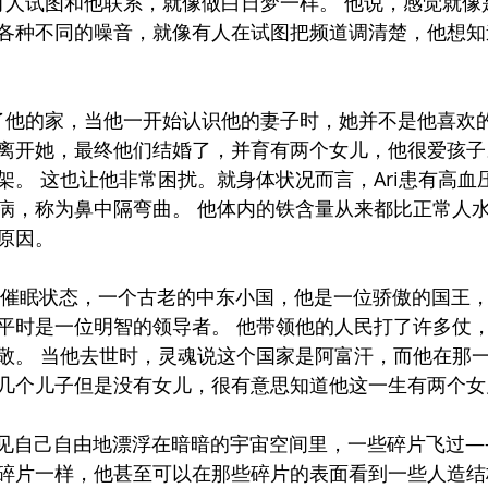
Ari感觉有人试图和他联系，就像做白日梦一样。 他说，感觉
各种不同的噪音，就像有人在试图把频道调清楚，他想知
i还向我讲述了他的家，当他一开始认识他的妻子时，她并不是他喜
离开她，最终他们结婚了，并育有两个女儿，他很爱孩子
架。 这也让他非常困扰。就身体状况而言，Ari患有高血
病，称为鼻中隔弯曲。 他体内的铁含量从来都比正常人
原因。
很快地进入了催眠状态，一个古老的中东小国，他是一位骄傲的国
平时是一位明智的领导者。 他带领他的人民打了许多仗
敬。 当他去世时，灵魂说这个国家是阿富汗，而他在那
几个儿子但是没有女儿，很有意思知道他这一生有两个女
升，他看见自己自由地漂浮在暗暗的宇宙空间里，一些碎片飞过
碎片一样，他甚至可以在那些碎片的表面看到一些人造结