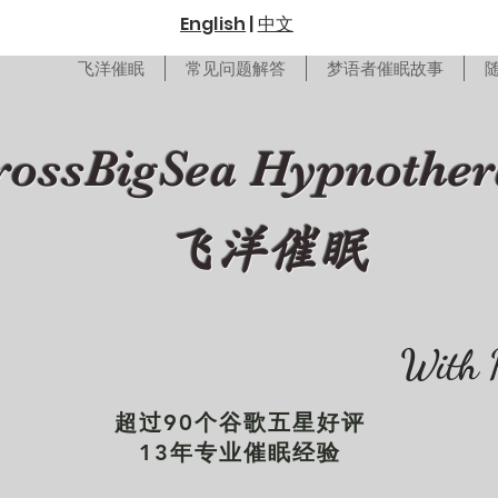
English
|
中文
飞洋催眠
常见问题解答
梦语者催眠故事
rossBigSea Hypnothe
飞洋催眠
With 
超过90个谷歌五星好评
13年专业催眠经验