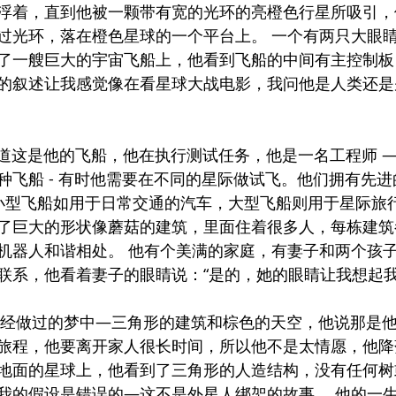
浮着，直到他被一颗带有宽的光环的亮橙色行星所吸引，
他穿过光环，落在橙色星球的一个平台上。 一个有两只大眼
了一艘巨大的宇宙飞船上，他看到飞船的中间有主控制板
的叙述让我感觉像在看星球大战电影，我问他是人类还是
他已经知道这是他的飞船，他在执行测试任务，他是一名工程师 
种飞船 - 有时他需要在不同的星际做试飞。他们拥有先
 小型飞船如用于日常交通的汽车，大型飞船则用于星际旅
了巨大的形状像蘑菇的建筑，里面住着很多人，每栋建筑
机器人和谐相处。 他有个美满的家庭，有妻子和两个孩子
联系，他看着妻子的眼睛说：“是的，她的眼睛让我想起我
他进入他曾经做过的梦中—三角形的建筑和棕色的天空，他说那是
旅程，他要离开家人很长时间，所以他不是太情愿，他降
地面的星球上，他看到了三角形的人造结构，没有任何树
我的假设是错误的—这不是外星人绑架的故事。 他的一