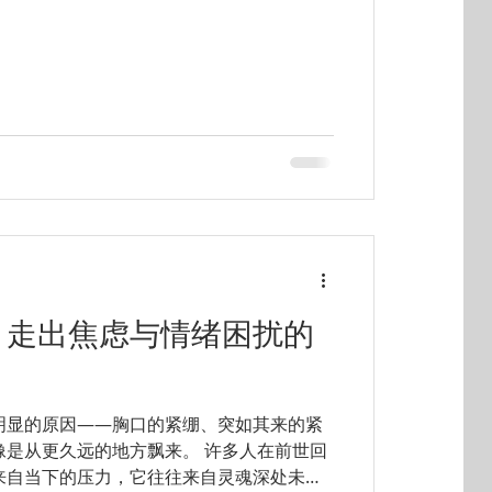
 就是观想，这位客人前不久被诊断为骨癌，她说
对疼痛不那么敏感，想事情也比较通达。这
网上找到她给我的链接，顺路拉上先生一起
，精挑细选，让我解释我的催眠师的工作，
他们的要求有些不符，根据以往的经验很有
奇怪为什么。十天的闭观，吃住一律免费，
就当是去静心了。网上搜了一下，都说坚持
每次都有中途退场的，是对身体和意志的双
犯怵，尤其是临近去程的最后几天，心里就
华岛上的观想中心是一
上下三层很多的小隔间的卧室，通向一个大
林。我们到达后立刻男女分开，不同性别的
别从不同的门进入冥想大厅，座位也是分
溯：走出焦虑与情绪困扰的
明显的原因——胸口的紧绷、突如其来的紧
像是从更久远的地方飘来。 许多人在前世回
来自当下的压力，它往往来自灵魂深处未完