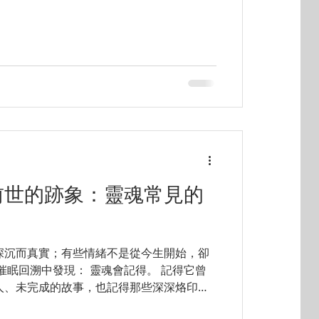
累的情绪、或跨越多次生命的旧模式。 前世
深刻的方式，帮助你理解焦虑的根源，让卡
机会被看见、被释放。 🌌 焦虑从何而来：
不遗忘，它记住了： 曾经的情绪冲击 童年
存机制 灵魂层面的信念 无法表达的痛与恐
会被理解或释放，它们会以另一种方式浮现：
感的情绪反应 重复的关系模式 身体紧绷、
不够好 明明现在安全，却总觉得不安 前世
去”，而是在温和放松的状态中，让潜意识
的部分。 🌙 前世回溯如何帮助焦虑与情绪
，你会进入一种深度放松、意识清晰但身体松
過前世的跡象：靈魂常見的
下，大脑的理性部分安静下来，让潜意识的
浮现。 许多人在回溯中会体验到
深沉而真實；有些情緒不是從今生開始，卻
催眠回溯中發現： 靈魂會記得。 記得它曾
人、未完成的故事，也記得那些深深烙印的
靈魂曾經活過、愛過、受過傷、學習過的 8 個