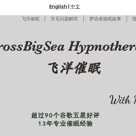
English
|
中文
飞洋催眠
常见问题解答
梦语者催眠故事
rossBigSea Hypnothe
飞洋催眠
With 
超过90个谷歌五星好评
13年专业催眠经验