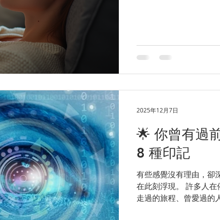
成的故事、潜意识中积
回溯提供了一个温柔但
在内心深处的情绪终于有
潜意识的故事 潜意识从
或前世的创伤 旧有的生
惧 当这些能量没有机
无缘无故的焦虑 过度敏
睡眠问题 优秀却总担心
回溯不是强迫你“回忆过
主动呈现它最想让你理解
2025年12月7日
疗愈？ 在前世回溯中
🌟 你曾有
开的状态。在这种状态
画面、感受、象征得以
8 種印記
有些感覺沒有理由，卻
在此刻浮現。 許多人在
走過的旅程、曾愛過的
情緒與課題。 以下是 