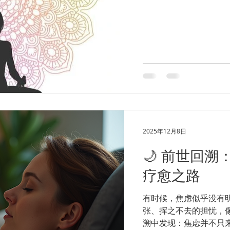
才知道Vipassana
得益于她练过观想，才
激起我的好奇，于是在
报了名。报名挺不容易
然后说我的职业可能和
可能坚持不下来，比较
好像也比较奇怪，心想
下十天来不是很容易，
重考验，我就开始有点
像打鼓一样，好像要过关的预感。 位于温哥
座像庄园一样的建筑，
2025年12月8日
厅，后院是挺大一片树
活动空间完全隔离，分
🌙 前世回
疗愈之路
有时候，焦虑似乎没有
张、挥之不去的担忧，
溯中发现：焦虑并不只