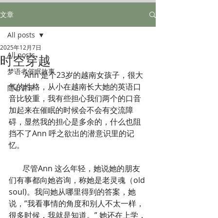
文章
All posts
2025年12月7日
All posts
时空穿越
梦语者催眠故事
        Ann 是个23岁的越南女孩子，很大
气的性格，从小在越南长大她的英语口
随心讲评
音比较重，我有些担心我们两个的口音
加起来在催眠的时候会不会有交流障
碍，显然我的担心是多余的，什么也阻
挡不了Ann 呼之欲出的潜意识里的记
忆。
       尽管Ann 这么年轻，她说她的朋友
们有事都向她咨询，称她是老灵魂（old 
soul)。我问她从哪里得到的答案，她
说，”我看事情的角度和别人不太一样，
很多时候，我就是知道。” 她还在上学，