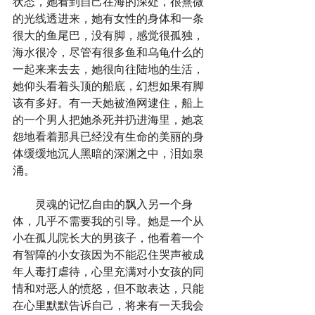
状态，她看到自己在海的深处，很熹微
的光线透进来，她有女性的身体和一条
很大的鱼尾巴，没有脚，感觉很孤独，
海水很冷，尽管有很多鱼和乌龟什么的
一起来来去去，她很向往陆地的生活，
她仰头看着头顶的船底，幻想如果有脚
该有多好。有一天她被渔网逮住，船上
的一个男人把她杀死并扔进海里，她哀
怨地看着那具已经没有生命的美丽的身
体缓缓地沉人黑暗的深渊之中，泪如泉
涌。
        灵魂的记忆自由的飘入另一个身
体，几乎不需要我的引导。她是一个从
小在孤儿院长大的男孩子，他看着一个
有智障的小女孩因为不能忍住哭声被成
年人毒打虐待，心里充满对小女孩的同
情和对恶人的愤怒，但不敢表达，只能
在心里默默告诉自己，将来有一天我会