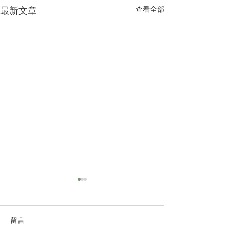
最新文章
查看全部
留言
外星人个案
灵魂学校