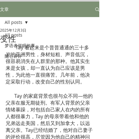
文章
All posts
2025年12月3日
All posts
变性
梦语者催眠故事
        Tay 看起来是个普普通通的三十多
岁的亚洲男性，身材短粗、声音低沉，
随心讲评
很容易消失在人群里的那种。他其实生
来是女孩，却一直认为自己应该是男
性，为此他一直很痛苦。几年前，他决
定采取行动，改变自己的性别认同。 
       Tay 的家庭背景也很与众不同—他的
父亲在服无期徒刑。有军人背景的父亲
情绪暴躁，对包括自己家人在内的所有
人都很暴力，Tay 的母亲带着他和他的
兄弟远走美国，然后又到加拿大，以远
离父亲。Tay已经结婚了，他对自己妻子
的评价很高，尽管因为他自己的精神问