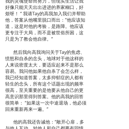
我的灵魂使命而努力，但现实生活让我
好像只能天天出出进进的养家糊口，好
烦呀！ “ 我请Tay的高我加入我们并帮助
他，答案从他嘴里脱口而出：”他应该知
道，这是对他的考验，是路障。他应该
更专注于大局，而不是被世俗所困，这
只是为了教会他自律。“
       然后我向高我询问关于Tay的焦虑、
愤怒和自杀的念头，地球对于他这样的
人来说密度太大，要适应起来不是那么
容易。我问他如果他自杀了会怎么样，
我已经知道答案，太多抑郁症的人都有
轻生的念头，所有这个话题出现的频率
很高，至关重要的是他要从他自己的更
高意识那里得到答案。他的高我的回答
很简单： “如果这一次中途退场，他必须
回来重新再来一遍。”
       他的高我还告诫他：“敞开心扉，多
与他人互动，对他人和自己都要有同情