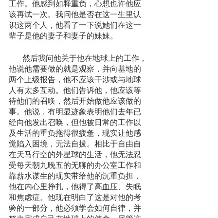
工作。他感到如释重负，心想也许他应
该再试一次。我问他是否在这一生里认
识这两个人，他看了一下说她们在这一
辈子是他的妻子和妻子的妹妹。
       然后我问他关于他在地球上的工作，
他说他需要做的就是观察，并向基地的
两个上级报告，他不应该干涉或与地球
人有太多互动。他们告诉他，他应该等
待他们的召唤，然后开始做他应该做的
事。他说，有明显迹象表明他们去年已
经向他发出召唤，但他被日常的工作以
及生活的重负拖得很疲惫，现实让他感
觉陷入困境，无法自拔。相比于自由自
在天马行空的外星球的生活，他无法忍
受每天朝九晚五的无聊的办公室工作和
靠薪水谋生的现实带给他的沉重负担，
他在内心里挣扎，他得了高血压、失眠
和焦虑症。他现在明白了这是对他的考
验的一部分，他必须学会如何自律，并