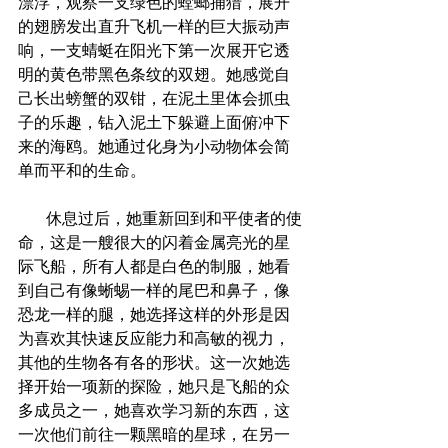
漂浮，观察一支绿色的螳螂捕猎，展开
的翅膀发出直升飞机一样的巨大振动声
响，一支蜻蜓在阳光下第一次展开它透
明的黄色带黑色条纹的双翅。她感觉自
己长出螃蟹的双钳，在泥土里体会抓虫
子的乐趣，钻入泥土下躲避上面俯冲下
来的海鸥。她通过化身为小动物体会简
单而平和的生命。
       休息过后，她重新回到和平使者的使
命，这是一艘很大的闪着金属亮光的星
际飞船，所有人都是白色的制服，她看
到自己有像蜥蜴一样的尾巴和鼻子，像
恐龙一样的腿，她选择这样的外形是因
为喜欢其快速反应能力和高敏的视力，
其他的生物各有各的形状。这一次她选
择开始一项新的探险，她只是飞船的众
多成员之一，她喜欢学习新的东西，这
一次他们前往一颗黑暗的星球，在另一