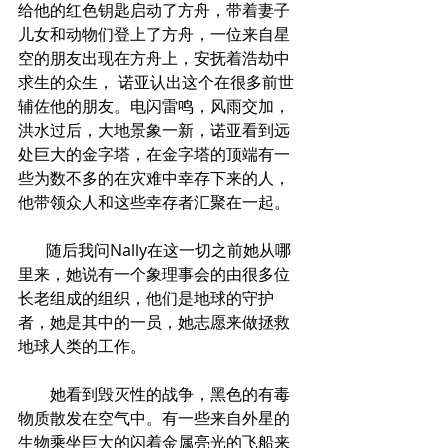
给他的红色钥匙启动了方舟，带着妻子
儿女和动物们登上了方舟，一位来自星
空的朋友出现在方舟上，安抚着浩劫中
求生的众生， 诺亚认出这个在很多前世
辅佐他的朋友。电闪雷鸣，风雨交加，
洪水过后，大地景象一新，诺亚看到远
处巨大的金字塔，在金字塔的顶端有一
些为数不多的在灾难中幸存下来的人，
他带领众人和这些幸存者汇聚在一起。
       随后我问Nally在这一切之前她从哪
里来，她说有一个象理事会的由很多位
长老组成的组织，他们是地球的守护
者，她是其中的一员，她志愿来做拯救
地球人类的工作。
        她看到毁灭性的战争，黑色的有毒
物质散发在空气中。有一些来自外星的
生物乘坐巨大的闪着金属亮光的飞船来