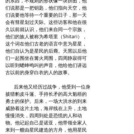
的东西，不规则的形状像一块拼图，他
们说那是一把钥匙，他们指向天空，他
们说要他等待一个重要的日子，那一天
会有彗星划过天际。这些访客和他在很
久以前就认识，他们来自同一个宗族，
他们的族人被称为希塔里（Shitari），
这个词在他们古老的语言中意为星星，
他们自认为是星民的后裔。天黑以后他
们一起围坐在篝火周围，四周静寂得可
以听到蟋蟀鸣叫的声音，他给他们讲远
古以前的身穿白衣的人的故事。
       后来他又经历过战争，他受到一位身
披猎豹皮斗篷、手持长矛的高大魁梧的
勇士的保护。后来，一场大洪水的到来
威胁着这片土地，海岸线在上升，土地
慢慢消失，四周到处是恐慌的人和动
物。他记起自己是诺亚，他带领全家人
来到一艘由星民建造的方舟，他用星民