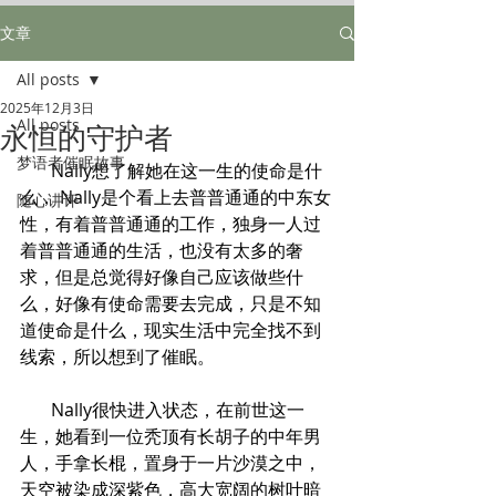
文章
All posts
2025年12月3日
All posts
永恒的守护者
梦语者催眠故事
       Nally想了解她在这一生的使命是什
么， Nally是个看上去普普通通的中东女
随心讲评
性，有着普普通通的工作，独身一人过
着普普通通的生活，也没有太多的奢
求，但是总觉得好像自己应该做些什
么，好像有使命需要去完成，只是不知
道使命是什么，现实生活中完全找不到
线索，所以想到了催眠。
       Nally很快进入状态，在前世这一
生，她看到一位秃顶有长胡子的中年男
人，手拿长棍，置身于一片沙漠之中，
天空被染成深紫色，高大宽阔的树叶暗