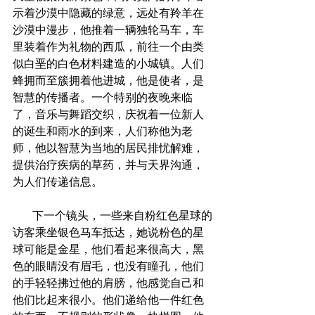
示着沙漠中隐藏的绿意，远处有羚羊在
沙漠中漫步，他推着一辆独轮马车，车
里装着作为礼物的西瓜，前往一个由类
似白垩的白色材料建造的小城镇。人们
蜂拥而至簇拥着他进城，他是使者，是
智慧的传播者。一个特别的夜晚来临
了，音乐与舞蹈交织，庆祝着一位新人
的诞生和雨水的到来，人们称他为老
师，他以智慧为当地的居民排忧解难，
提供治疗疾病的草药，并与天界沟通，
为人们传递信息。
       下一个镜头，一些来自粉红色星球的
访客乘坐银色马车抵达，她说粉色的星
球可能是金星，他们看起来很高大，黑
色的眼睛没有眉毛，也没有瞳孔，他们
的手轻轻拂过他的肩膀，他感觉自己和
他们比起来很小。他们递给他一件红色