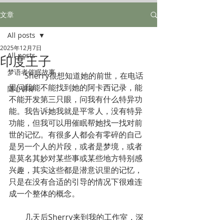
文章
All posts
2025年12月7日
All posts
印度王子
梦语者催眠故事
        Sherry很想知道她的前世，在电话
里问我能不能找到她的阿卡西记录，能
随心讲评
不能开发第三只眼，问我有什么特异功
能。我告诉她我就是平常人，没有特异
功能，但我可以用催眠帮她找一找对前
世的记忆。有很多人都会有零碎的自己
是另一个人的片段，或者是梦境，或者
是莫名其妙对某些事或某些地方特别感
兴趣，其实这些都是潜意识里的记忆，
只是在没有合适的引导的情况下很难连
成一个整体的概念。
        几天后Sherry来到我的工作室，深