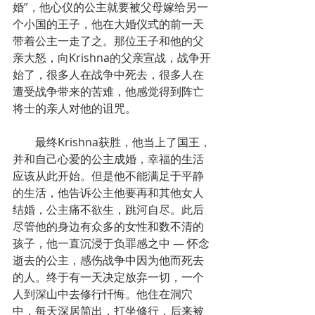
婚”，他心仪的公主就要被父母嫁给另一
个小国的王子，他在大婚仪式的前一天
带着公主一走了之。那位王子和他的父
亲大怒，向Krishna的父亲宣战，战争开
始了，很多人在战争中死去，很多人在
遭受战争带来的苦难，他感觉得到阵亡
将士的亲人对他的诅咒。
        最终Krishna获胜，他当上了国王，
并和自己心爱的公主成婚，幸福的生活
应该从此开始。但是他不能满足于平静
的生活，他告诉公主他要再和其他女人
结婚，公主痛不欲生，跳河自尽。此后
尽管他的身边有众多的女性和数不清的
孩子，他一直沉浸于负罪感之中 — 怀念
逝去的公主，感伤战争中因为他而死去
的人。终于有一天决定放弃一切，一个
人到深山中去修行忏悔。他住在洞穴
中，每天深居简出，打坐修行，后来被