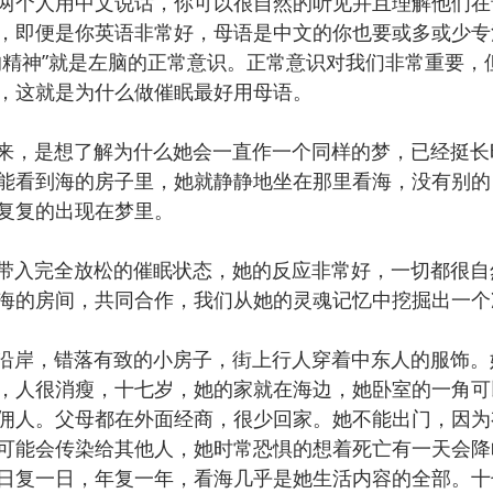
两个人用中文说话，你可以很自然的听见并且理解他们在
，即便是你英语非常好，母语是中文的你也要或多或少专
的精神”就是左脑的正常意识。正常意识对我们非常重要，
，这就是为什么做催眠最好用母语。
的催眠室来，是想了解为什么她会一直作一个同样的梦，已经挺
能看到海的房子里，她就静静地坐在那里看海，没有别的
复复的出现在梦里。
导词将她带入完全放松的催眠状态，她的反应非常好，一切都很
海的房间，共同合作，我们从她的灵魂记忆中挖掘出一个
是地中海沿岸，错落有致的小房子，街上行人穿着中东人的服饰
，人很消瘦，十七岁，她的家就在海边，她卧室的一角可
佣人。父母都在外面经商，很少回家。她不能出门，因为
可能会传染给其他人，她时常恐惧的想着死亡有一天会降
日复一日，年复一年，看海几乎是她生活内容的全部。十