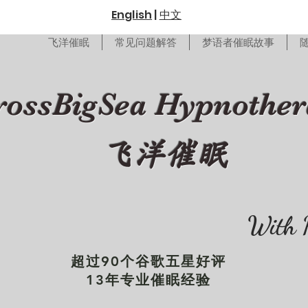
English
|
中文
飞洋催眠
常见问题解答
梦语者催眠故事
rossBigSea Hypnothe
飞洋催眠
With 
超过90个谷歌五星好评
13年专业催眠经验