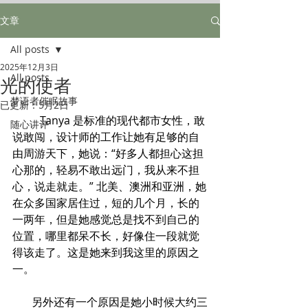
文章
All posts
2025年12月3日
All posts
光的使者
梦语者催眠故事
已更新：
5月2日
	Tanya 是标准的现代都市女性，敢
随心讲评
说敢闯，设计师的工作让她有足够的自
由周游天下，她说：“好多人都担心这担
心那的，轻易不敢出远门，我从来不担
心，说走就走。” 北美、澳洲和亚洲，她
在众多国家居住过，短的几个月，长的
一两年，但是她感觉总是找不到自己的
位置，哪里都呆不长，好像住一段就觉
得该走了。这是她来到我这里的原因之
一。
       另外还有一个原因是她小时候大约三