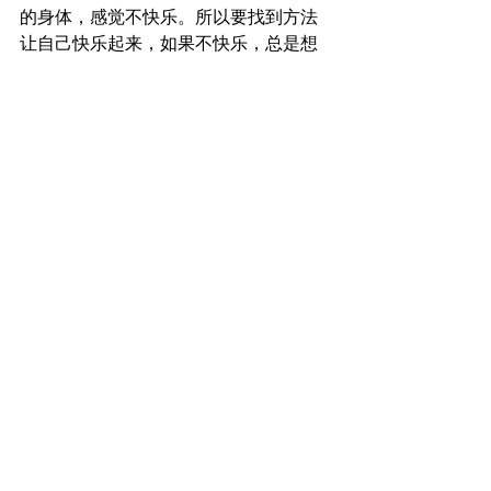
的身体，感觉不快乐。所以要找到方法
让自己快乐起来，如果不快乐，总是想
逃避，就没有办法帮助别的人。对吗？”
	“是的……”
         此时此刻，我感觉她的状态很深，
所以给她加了一些潜意识中的提示，帮
助她 “grounding”，就是能够稳定一
些。这些提示在深度催眠状态可以无阻
力的被潜意识所接受，就像小孩子不加
判断的接受周围环境的影响。
        一晃将近三个小时过去了。Tanya醒
来，一副若有所思的样子，需要有几天
的时间才能从那种感觉里出来，而那些
从潜意识里挖掘出的记忆，也许需要一
生的时间去理解和验证。衷心希望Tanya
能够实现她的愿望，为人类带来更多的
光和爱。